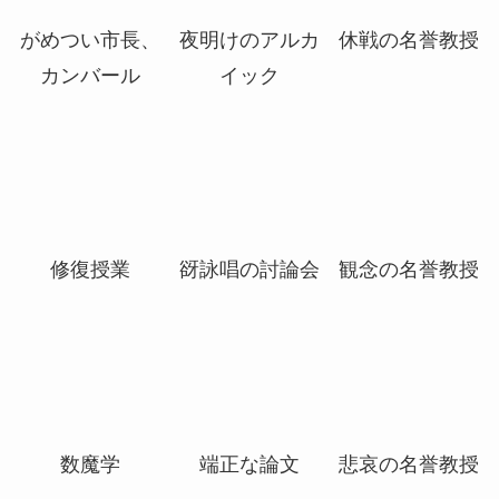
棘を播く者、逆
三歩先
アニーの加入
棘のビル
がめつい市長、
夜明けのアルカ
休戦の名誉教授
カンバール
イック
修復授業
谺詠唱の討論会
観念の名誉教授