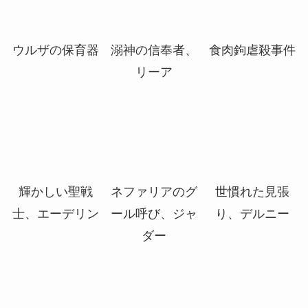
大梟の小夜曲
六番
超能力蛙
ウルザの保育器
溺神の信奉者、
食肉鉤虐殺事件
リーア