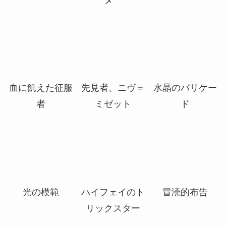
時空不調和
久遠のエレベー
殲滅戦艦
ター
血に飢えた征服
先見者、ニヴ＝
水晶のバリケー
者
ミゼット
ド