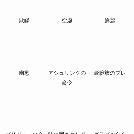
欺瞞
空虚
鮮麗
幽愁
アシュリングの
豪腕族のブレ
命令