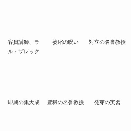
数魔学
端正な論文
悲哀の名誉教授
客員講師、ラ
萎縮の呪い
対立の名誉教授
ル・ザレック