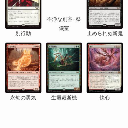
別行動
不浄な別室+祭
止められぬ斬鬼
儀室
永劫の勇気
生垣裁断機
快心