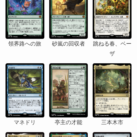
領界路への旅
砂嵐の回収者
跳ねる春、ベー
ザ
マネドリ
亭主の才能
三本木市