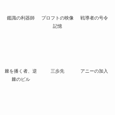
輝かしい聖戦
ネファリアのグ
世慣れた見張
士、エーデリン
ール呼び、ジャ
り、デルニー
ダー
鑑識の利器師
プロフトの映像
戦導者の号令
記憶