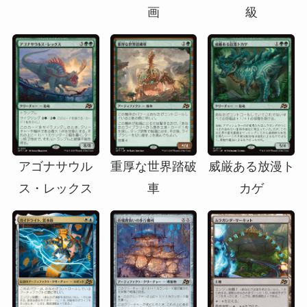
画
級
アゴナサウル
重厚な世界踏破
威厳ある放漫ト
ス・レックス
車
カゲ