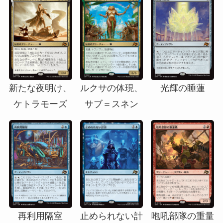
新たな夜明け、
ルクサの体現、
光輝の睡蓮
ケトラモーズ
サブ＝スネン
再利用隔室
止められない計
咆吼部隊の重量