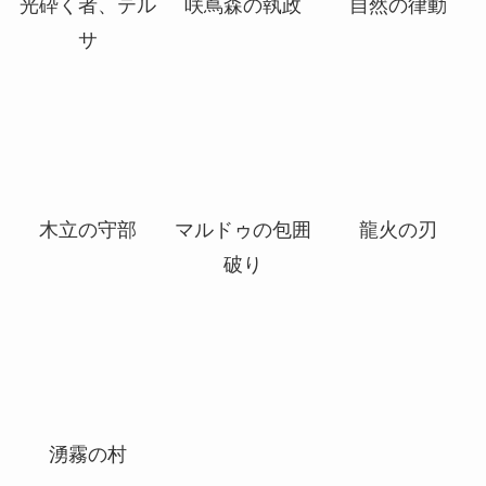
者、ベトー
政
光砕く者、テル
咲蔦森の執政
自然の律動
サ
木立の守部
マルドゥの包囲
龍火の刃
破り