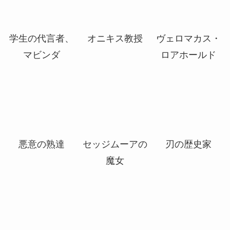
証明するもの、
討論するもの、
均衡を保つも
クアンドリクス
シルバークイル
の、ウィザーブ
ルーム
学生の代言者、
オニキス教授
ヴェロマカス・
マビンダ
ロアホールド