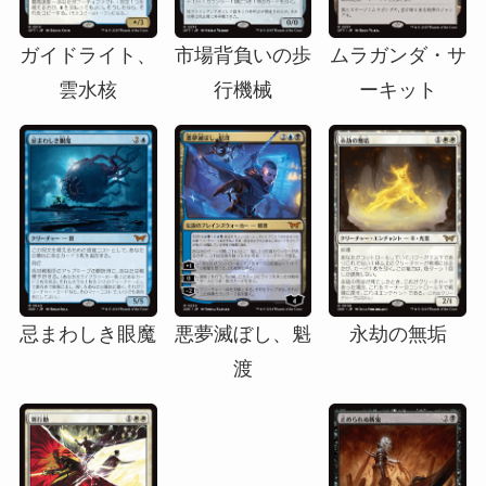
ガイドライト、
市場背負いの歩
ムラガンダ・サ
雲水核
行機械
ーキット
忌まわしき眼魔
悪夢滅ぼし、魁
永劫の無垢
渡