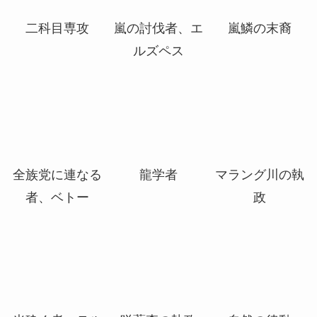
悪意の熟達
セッジムーアの
刃の歴史家
魔女
二科目専攻
嵐の討伐者、エ
嵐鱗の末裔
ルズペス
全族党に連なる
龍学者
マラング川の執