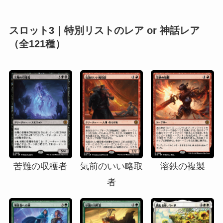
スロット3
｜
特別リストのレア or 神話レア
（全121種）
苦難の収穫者
気前のいい略取
溶鉄の複製
者