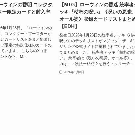
ーウィンの昏明 コレクタ
【MTG】ローウィンの昏迷 統率者
ター限定カードと封入率
ッキ『枯朽の呪い』《呪いの悪党
オール婆》収録カードリストまと
【EDH】
026年1月23日、『ローウィンの
て、コレクター・ブースターか
発売日2026年1月23日の統率者デッキ《枯
ないカードリストをまとめまし
呪い》のデッキリストがマジック：ザ・ギ
レブ限定の特殊仕様のカードの
ザリング公式サイトに掲載されていました
ています。 こちらのX（旧
でまとめました。 統率者デッキ「枯朽の
ウントから、M...
い」 統率者は《呪いの悪党、オール婆》
力は、・護法ー枯朽２を行う・クリーチ...
2026年1月8日