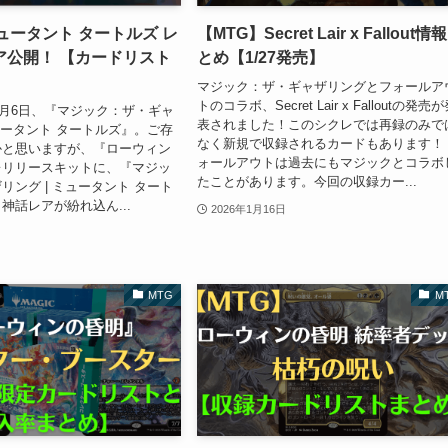
ュータント タートルズ レ
【MTG】Secret Lair x Fallout情
ア公開！ 【カードリスト
とめ【1/27発売】
マジック：ザ・ギャザリングとフォールア
トのコラボ、Secret Lair x Falloutの発売
年3月6日、『マジック：ザ・ギャ
表されました！このシクレでは再録のみで
ミュータント タートルズ』。ご存
なく新規で収録されるカードもあります！
かと思いますが、『ローウィン
ォールアウトは過去にもマジックとコラボ
レリリースキットに、『マジッ
たことがあります。今回の収録カー...
リング | ミュータント タート
神話レアが紛れ込ん...
2026年1月16日
MTG
M