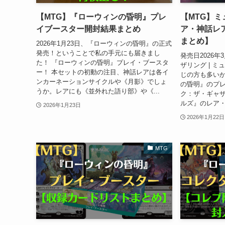
【MTG】『ローウィンの昏明』プレ
【MTG】ミ
イブースター開封結果まとめ
ア・神話レ
まとめ】
2026年1月23日、『ローウィンの昏明』の正式
発売！ということで私の手元にも届きまし
発売日2026
た！ 『ローウィンの昏明』プレイ・ブースタ
ザリング | 
ー！ 本セットの初動の注目、神話レアは各イ
じの方も多い
ンカーネーションサイクルや《月影》でしょ
の昏明』のプ
うか。レアにも《並外れた語り部》や《...
ク：ザ・ギャザ
ルズ』のレア・
2026年1月23日
2026年1月22日
MTG