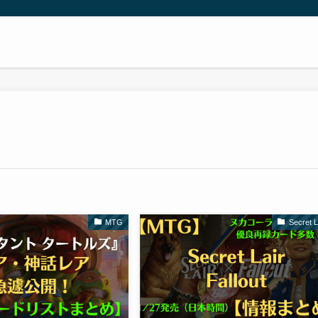
MTG
Secret L