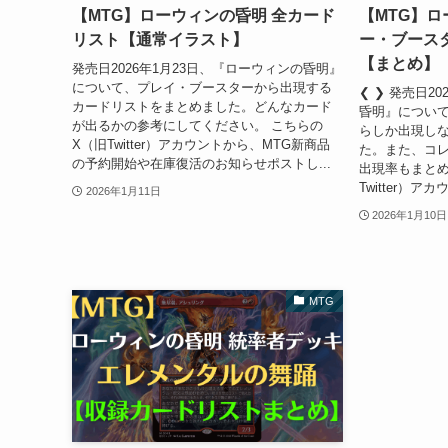
【MTG】ローウィンの昏明 全カード
【MTG】ロ
リスト【通常イラスト】
ー・ブース
【まとめ】
発売日2026年1月23日、『ローウィンの昏明』
について、プレイ・ブースターから出現する
❮ ❯ 発売日2
カードリストをまとめました。どんなカード
昏明』につい
が出るかの参考にしてください。 こちらの
らしか出現し
X（旧Twitter）アカウントから、MTG新商品
た。また、コ
の予約開始や在庫復活のお知らせポストし...
出現率もまとめ
Twitter）アカ
2026年1月11日
2026年1月10日
MTG