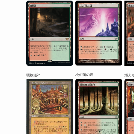
>
松の頂の峰
獲物道
燃え