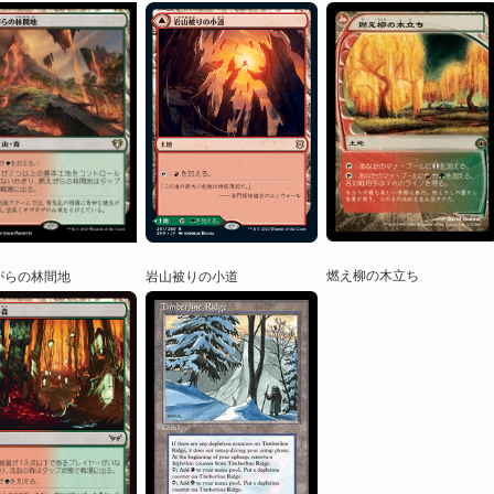
燃え柳の木立ち
岩山被りの小道
がらの林間地