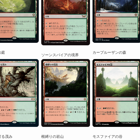
の庭
カープルーザンの森
ソーンスパイアの境界
根縛りの岩山
灯る茂み
モスファイアの谷