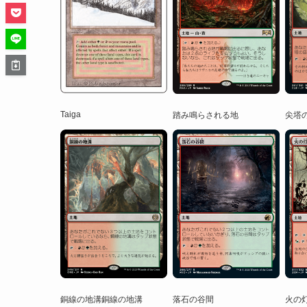
Taiga
踏み鳴らされる地
尖塔
銅線の地溝銅線の地溝
落石の谷間
火の