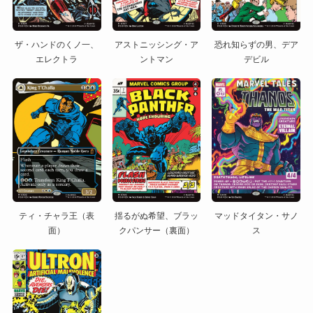
ザ・ハンドのくノ一、
アストニッシング・ア
恐れ知らずの男、デア
エレクトラ
ントマン
デビル
ティ・チャラ王（表
揺るがぬ希望、ブラッ
マッドタイタン・サノ
面）
クパンサー（裏面）
ス