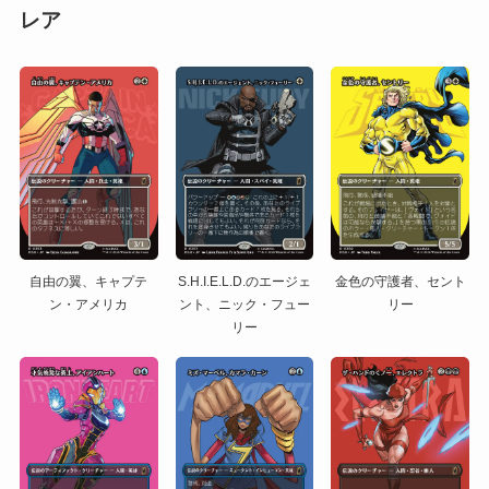
レア
自由の翼、キャプテ
S.H.I.E.L.D.のエージェ
金色の守護者、セント
ン・アメリカ
ント、ニック・フュー
リー
リー