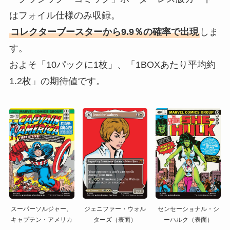
はフォイル仕様のみ収録。
コレクターブースターから9.9％の確率で出現
しま
す。
およそ「10パックに1枚」、「1BOXあたり平均約
1.2枚」の期待値です。
スーパーソルジャー、
ジェニファー・ウォル
センセーショナル・シ
キャプテン・アメリカ
ターズ（表面）
ーハルク（表面）