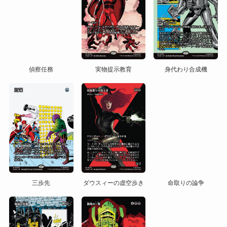
偵察任務
実物提示教育
身代わり合成機
三歩先
ダウスィーの虚空歩き
命取りの論争