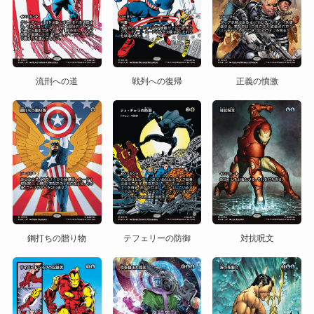
流刑への道
戦列への復帰
正義の憤激
鋼打ちの贈り物
テフェリーの防御
対抗呪文