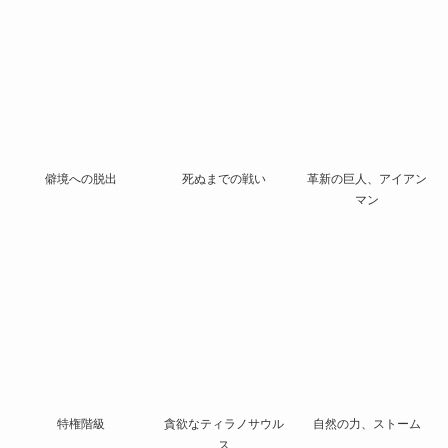
僻境への脱出
死ぬまでの戦い
革新の巨人、アイアン
マン
特権階級
貪欲なティラノサウル
自然の力、ストーム
ス