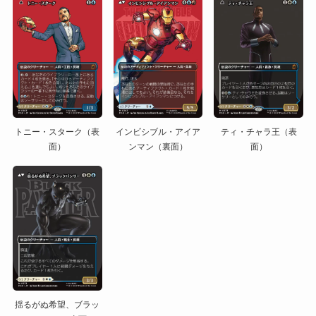
トニー・スターク（表
インビシブル・アイア
ティ・チャラ王（表
面）
ンマン（裏面）
面）
揺るがぬ希望、ブラッ