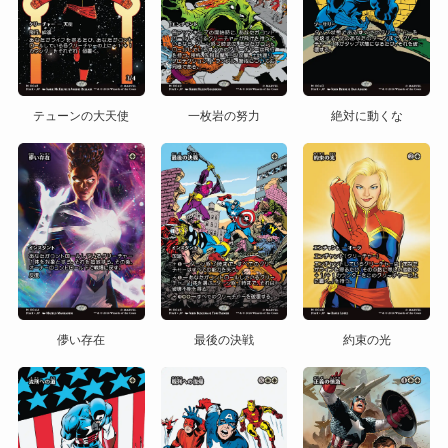
テューンの大天使
一枚岩の努力
絶対に動くな
儚い存在
最後の決戦
約束の光