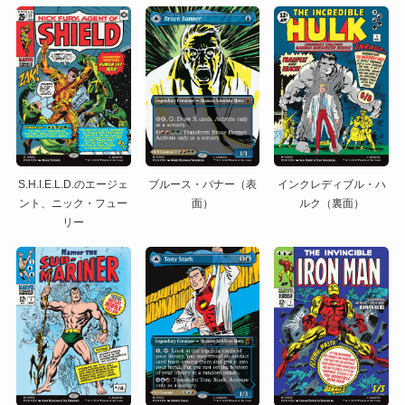
S.H.I.E.L.D.のエージェ
ブルース・バナー（表
インクレディブル・ハ
ント、ニック・フュー
面）
ルク（裏面）
リー