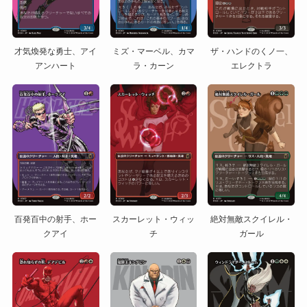
才気煥発な勇士、アイ
ミズ・マーベル、カマ
ザ・ハンドのくノ一、
アンハート
ラ・カーン
エレクトラ
百発百中の射手、ホー
スカーレット・ウィッ
絶対無敵スクイレル・
クアイ
チ
ガール