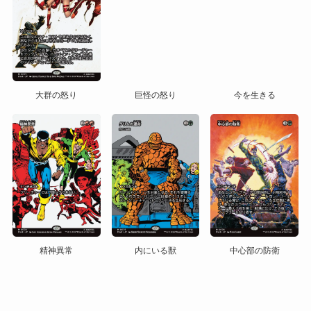
大群の怒り
巨怪の怒り
今を生きる
精神異常
内にいる獣
中心部の防衛