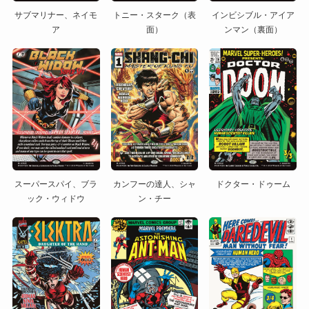
サブマリナー、ネイモ
トニー・スターク（表
インビシブル・アイア
ア
面）
ンマン（裏面）
スーパースパイ、ブラ
カンフーの達人、シャ
ドクター・ドゥーム
ック・ウィドウ
ン・チー