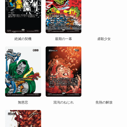
絶滅の契機
最期の一幕
虐殺少女
無慈悲
混沌のねじれ
焦熱の解放