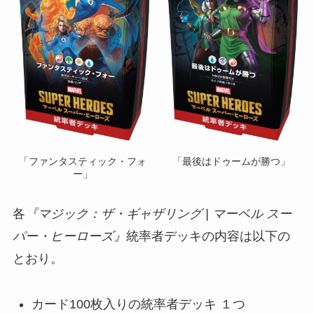
「ファンタスティック・フォ
「最後はドゥームが勝つ」
ー」
各
『
マジック：ザ・ギャザリング | マーベル スー
パー・ヒーローズ
』
統率者デッキの内容は以下の
とおり。
カード100枚入りの統率者デッキ １つ